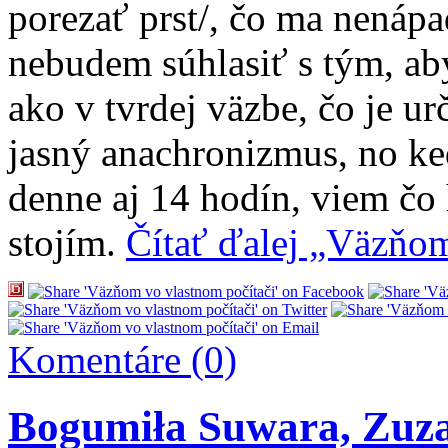
porezať prst/, čo ma nenáp
nebudem súhlasiť s tým, ab
ako v tvrdej väzbe, čo je ur
jasný anachronizmus, no k
denne aj 14 hodín, viem čo
stojím.
Čítať ďalej „Väzňo
Komentáre (0)
Bogumiła Suwara, Zuzan