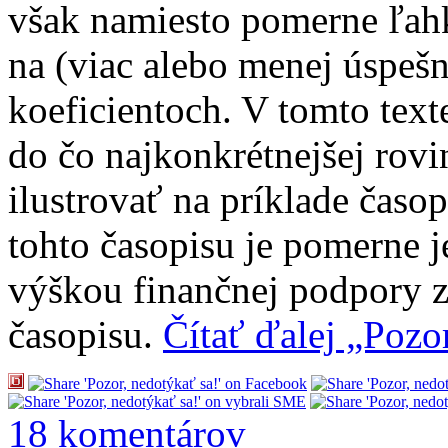
však namiesto pomerne ľahk
na (viac alebo menej úspeš
koeficientoch. V tomto tex
do čo najkonkrétnejšej rov
ilustrovať na príklade čas
tohto časopisu je pomerne 
výškou finančnej podpory 
časopisu.
Čítať ďalej „Pozo
18 komentárov