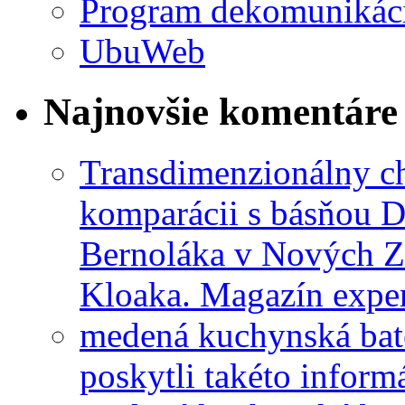
Program dekomunikác
UbuWeb
Najnovšie komentáre
Transdimenzionálny ch
komparácii s básňou D
Bernoláka v Nových 
Kloaka. Magazín exper
medená kuchynská bat
poskytli takéto informá