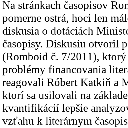
Na stránkach časopisov Rom
pomerne ostrá, hoci len má
diskusia o dotáciách Ministe
časopisy. Diskusiu otvoril
(Romboid č. 7/2011), ktorý
problémy financovania lite
reagovali Róbert Katkiň a 
ktorí sa usilovali na zákla
kvantifikácií lepšie analy
vzťahu k literárnym časopi