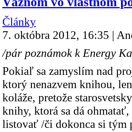
Väzňom vo vlastnom po
Články
7. októbra 2012, 16:35 | An
/pár poznámok k Energy Ka
Pokiaľ sa zamyslím nad pr
ktorý nenazvem knihou, le
koláže, pretože starosvetsk
knihy, ktorá sa dá ohmatať, 
listovať /či dokonca si tý