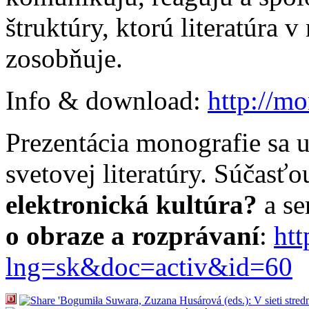
štruktúry, ktorú literatúra
zosobňuje.
Info & download:
http://m
Prezentácia monografie sa 
svetovej literatúry. Súčasť
elektronická kultúra?
a s
o obraze a rozprávaní
:
htt
lng=sk&doc=activ&id=60