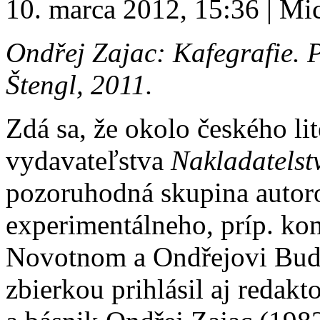
10. marca 2012, 15:36 | Mi
Ondřej Zajac: Kafegrafie. 
Štengl, 2011.
Zdá sa, že okolo českého li
vydavateľstva
Nakladatelstv
pozoruhodná skupina autor
experimentálneho, príp. ko
Novotnom a Ondřejovi Bud
zbierkou prihlásil aj redakt