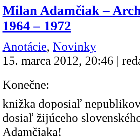
Milan Adamčiak – Archí
1964 – 1972
Anotácie
,
Novinky
15. marca 2012, 20:46 | red
Konečne:
knižka doposiaľ nepubliko
dosiaľ žijúceho slovenskéh
Adamčiaka!