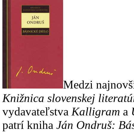
Medzi najnovši
Knižnica slovenskej literatú
vydavateľstva
Kalligram
a
patrí kniha
Ján Ondruš: Bás