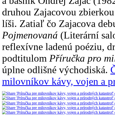
a básnik Ondřej Zajac (19
druhou Zajacovou zbierkou 
líši. Zatiaľ čo Zajacova de
Pojmenovaná
(Literární sa
reflexívne ladenú poéziu, d
podtitulom
Příručka pro mi
úplne odlišné východiská.
Č
milovníkov kávy, vojen a p