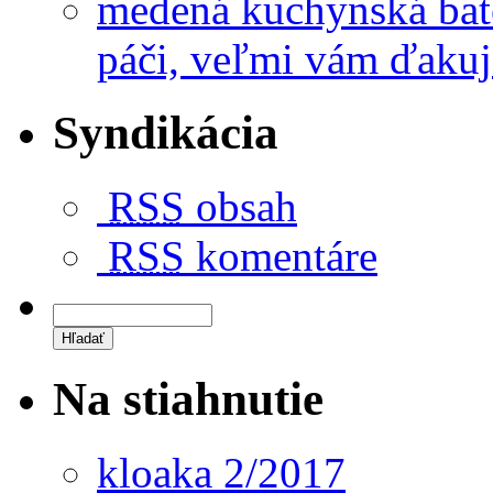
medená kuchynská bat
páči, veľmi vám ďakuj
Syndikácia
RSS
obsah
RSS
komentáre
Na stiahnutie
kloaka 2/2017