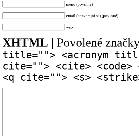
meno (povinné)
email (nezverejní sa) (povinné)
web
XHTML
| Povolené značk
title=""> <acronym titl
cite=""> <cite> <code> 
<q cite=""> <s> <strike