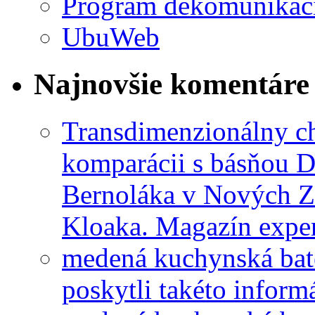
Program dekomunikác
UbuWeb
Najnovšie komentáre
Transdimenzionálny ch
komparácii s básňou D
Bernoláka v Nových 
Kloaka. Magazín exper
medená kuchynská bat
poskytli takéto informá