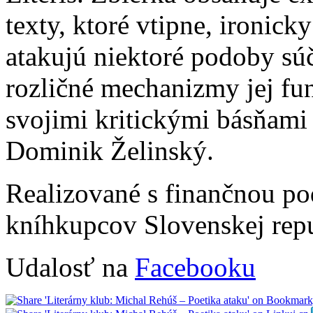
texty, ktoré vtipne, ironick
atakujú niektoré podoby súč
rozličné mechanizmy jej fu
svojimi kritickými básňami
Dominik Želinský.
Realizované s finančnou p
kníhkupcov Slovenskej repu
Udalosť na
Facebooku