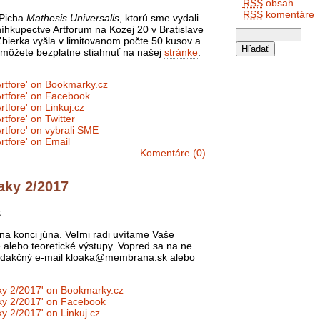
RSS
obsah
RSS
komentáre
 Picha
Mathesis Universalis
, ktorú sme vydali
níhkupectve Artforum na Kozej 20 v Bratislave
Zbierka vyšla v limitovanom počte 50 kusov a
ju môžete bezplatne stiahnuť na našej
stránke
.
Komentáre (0)
aky 2/2017
k
na konci júna. Veľmi radi uvítame Vaše
 alebo teoretické výstupy. Vopred sa na ne
redakčný e-mail kloaka@membrana.sk alebo