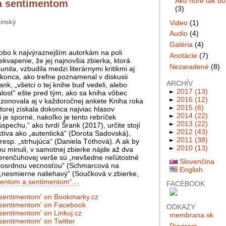
Ako hore tak do
a sentimentom
(3)
linský
Video
(1)
Audio
(4)
Galéria
(4)
obo k najvýraznejším autorkám na poli
Anotácie
(7)
ekvapenie, že jej najnovšia zbierka, ktorá
Nezaradené
(8)
unita
, vzbudila medzi literárnymi kritikmi aj
okonca, ako trefne poznamenal v diskusii
ARCHÍV
nk, „všetci o tej knihe buď vedeli, alebo
►
2017
(13)
udalosť“ ešte pred tým, ako sa kniha vôbec
►
2016
(12)
zonovala aj v každoročnej ankete Kniha roka
►
2015
(6)
torej získala dokonca najviac hlasov
►
2014
(22)
je sporné, nakoľko je tento rebríček
►
2013
(22)
pechu,“ ako tvrdí Šrank (2017), určite stojí
►
2012
(43)
ektíva ako „autentická“ (Dorota Sadovská),
►
2011
(38)
 resp. „strhujúca“ (Daniela Tóthová). A ak by
►
2010
(13)
ou minuli, v samotnej zbierke nájde až dva
Ferenčuhovej verše sú „nevšedne neľútostné
Slovenčina
ilosrdnou vecnosťou“ (Schmarcová na
English
as „nesmierne naliehavý“ (Součková v zbierke,
imentom a sentimentom“…
FACEBOOK
ODKAZY
membrana.sk