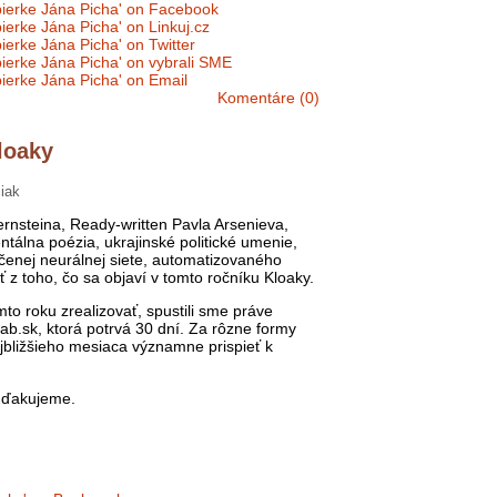
Komentáre (0)
loaky
iak
rnsteina, Ready-written Pavla Arsenieva,
tálna poézia, ukrajinské politické umenie,
ičenej neurálnej siete, automatizovaného
ť z toho, čo sa objaví v tomto ročníku Kloaky.
to roku zrealizovať, spustili sme práve
b.sk, ktorá potrvá 30 dní. Za rôzne formy
jbližšieho mesiaca významne prispieť k
d ďakujeme.