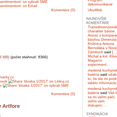
Program
dekomunikácie
UbuWeb
Komentáre (0)
NAJNOVŠIE
KOMENTÁRE
Transdimenzioná
charakter básne
Arioso v komparác
básňou Dimenzia 
Knižnica Antona
Bernoláka v Nový
Zámkoch
said
[…
Michal a kol. Kloa
.8 MB)
(počet stiahnutí: 8366)
Magazín
experiment...
medená kuchyns
batéria
said
vďak
to, že ste mi posky
takéto informácie,
medená kuchyns
batéria
said
Váš 
Komentáre (0)
sa mi veľmi páči,
veľmi vám
ďakujem....
 Artfore
SYNDIKÁCIA
k