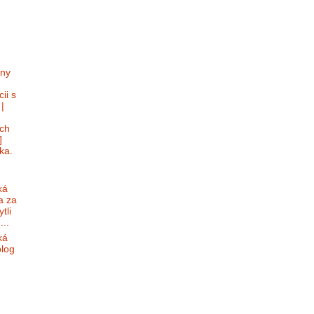
lny
ii s
|
ch
]
ka.
ká
a za
tli
...
ká
blog