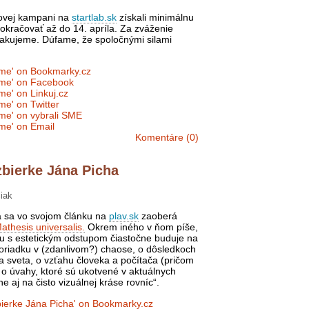
ovej kampani na
startlab.sk
získali minimálnu
kračovať až do 14. apríla. Za zváženie
akujeme. Dúfame, že spoločnými silami
Komentáre (0)
zbierke Jána Picha
iak
vá sa vo svojom článku na
plav.sk
zaoberá
athesis universalis.
Okrem iného v ňom píše,
utu s estetickým odstupom čiastočne buduje na
oriadku v (zdanlivom?) chaose, o dôsledkoch
 sveta, o vzťahu človeka a počítača (pričom
 o úvahy, ktoré sú ukotvené v aktuálnych
 aj na čisto vizuálnej kráse rovníc“.