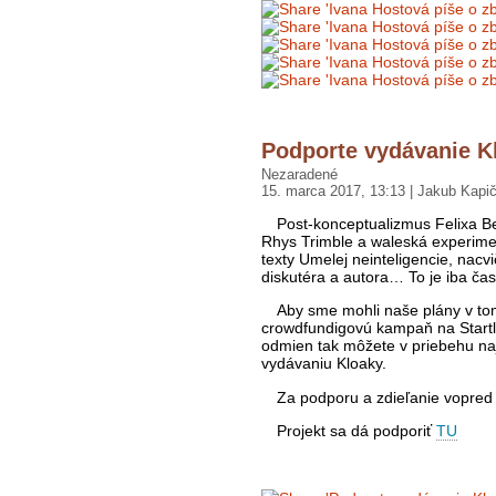
Podporte vydávanie K
Nezaradené
15. marca 2017, 13:13 | Jakub Kapič
Post-konceptualizmus Felixa Be
Rhys Trimble a waleská experimen
texty Umelej neinteligencie, nacv
diskutéra a autora… To je iba čas
Aby sme mohli naše plány v tom
crowdfundigovú kampaň na Startla
odmien tak môžete v priebehu na
vydávaniu Kloaky.
Za podporu a zdieľanie vopre
Projekt sa dá podporiť
TU