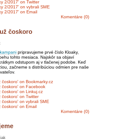
Komentáre (0)
 už čoskoro
k
 kampani
pripravujeme prvé číslo Kloaky,
iebehu tohto mesiaca. Najskôr sa objaví
krátkym odstupom aj v tlačenej podobe. Keď
iou, začneme s distribúciou odmien pre naše
vateľov.
Komentáre (0)
ujeme
iak