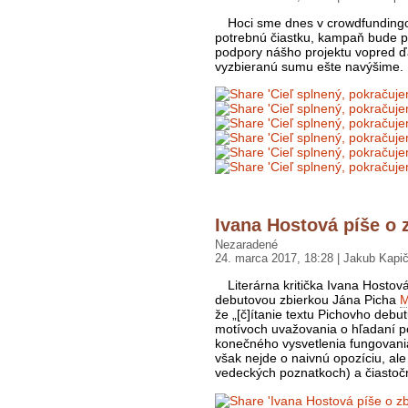
Hoci sme dnes v crowdfunding
potrebnú čiastku, kampaň bude po
podpory nášho projektu vopred ď
vyzbieranú sumu ešte navýšime.
Ivana Hostová píše o 
Nezaradené
24. marca 2017, 18:28 | Jakub Kapič
Literárna kritička Ivana Hosto
debutovou zbierkou Jána Picha
M
že „[č]ítanie textu Pichovho deb
motívoch uvažovania o hľadaní p
konečného vysvetlenia fungovania
však nejde o naivnú opozíciu, ale
vedeckých poznatkoch) a čiastočne