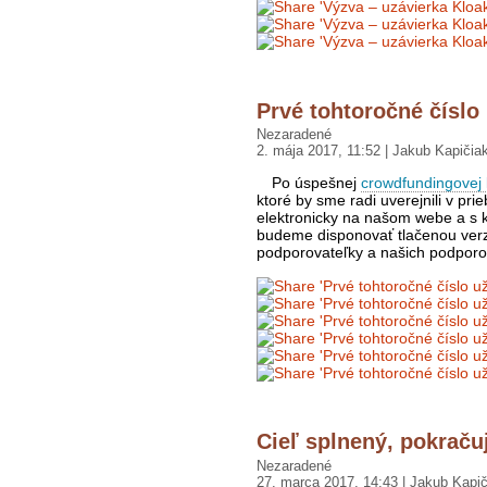
Prvé tohtoročné číslo
Nezaradené
2. mája 2017, 11:52 | Jakub Kapičia
Po úspešnej
crowdfundingovej
ktoré by sme radi uverejnili v pr
elektronicky na našom webe a s 
budeme disponovať tlačenou verz
podporovateľky a našich podporo
Cieľ splnený, pokrač
Nezaradené
27. marca 2017, 14:43 | Jakub Kapič