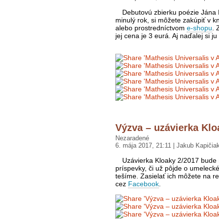
Debutovú zbierku poézie Jána
minulý rok, si môžete zakúpiť v k
alebo prostredníctvom
e-shopu
. 
jej cena je 3 eurá. Aj naďalej si 
Výzva – uzávierka Klo
Nezaradené
6. mája 2017, 21:11 | Jakub Kapičia
Uzávierka Kloaky 2/2017 bude 
príspevky, či už pôjde o umelecké
tešíme. Zasielať ich môžete na 
cez
Facebook
.