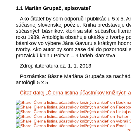
1.1 Marián Grupač, spisovateľ
Ako čitateľ by som odporučil publikáciu 5 x 5. A
súčasnej slovenskej poézie. Kniha predstavuje d
súčasných básnikov, ktorí sa stali súčasťou literá
roku 1989. Antológia obsahuje ukážky z tvorby po
básnikov vo výbere Jána Gavuru s krátkym hodn
tvorby. Ako autor by som zase dal do pozornosti 
prozaickú knihu Poltvin – 9 farieb klamstva.
Zdroj: iLiteratura.cz, 1. 1. 2013
Poznámka: Básne Mariána Grupača sa nachádz
antológii 5 x 5.
Čítať ďalej „Čierna listina účastníkov knižných 