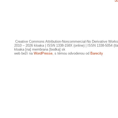
3
Creative Commons Attribution-Noncommercial-No Derivative Works
2010 – 2026 kloaka | ISSN 1338-158X (online) | ISSN 1338-5054 (tl
kloaka [na] membrana [bodka] sk
web beží na
WordPresse
, s témou odvodenou od
Barecity