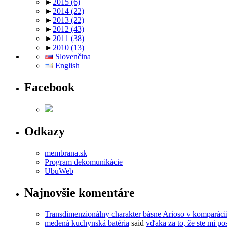
►
2015
(6)
►
2014
(22)
►
2013
(22)
►
2012
(43)
►
2011
(38)
►
2010
(13)
Slovenčina
English
Facebook
Odkazy
membrana.sk
Program dekomunikácie
UbuWeb
Najnovšie komentáre
Transdimenzionálny charakter básne Arioso v komparác
medená kuchynská batéria
said
vďaka za to, že ste mi pos