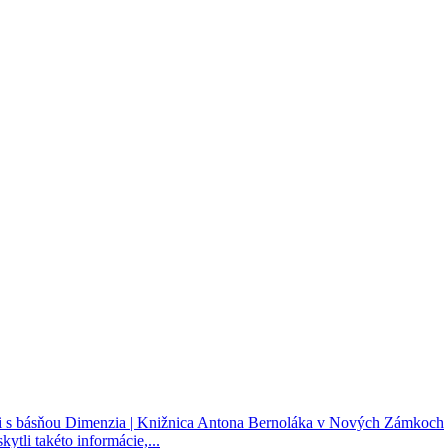
ii s básňou Dimenzia | Knižnica Antona Bernoláka v Nových Zámkoch
kytli takéto informácie,...