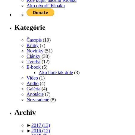
Kde kúpiť tlačenú Kloaku
Ako otvoriť Kloaku
Kategórie
Časopis
(19)
Knihy
(7)
Novinky
(51)
Články
(38)
Tvorba
(12)
E-book
(5)
Ako hore tak dole
(3)
Video
(1)
Audio
(4)
Galéria
(4)
Anotácie
(7)
Nezaradené
(8)
Archív
►
2017
(13)
►
2016
(12)