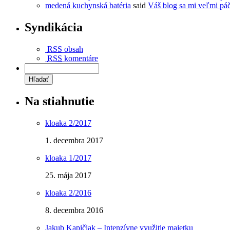
medená kuchynská batéria
said
Váš blog sa mi veľmi páč
Syndikácia
RSS
obsah
RSS
komentáre
Na stiahnutie
kloaka 2/2017
1. decembra 2017
kloaka 1/2017
25. mája 2017
kloaka 2/2016
8. decembra 2016
Jakub Kapičiak – Intenzívne využitie majetku