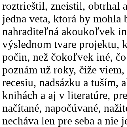
roztrieštil, zneistil, obtrha
jedna veta, ktorá by mohla
nahraditeľná akoukoľvek in
výslednom tvare projektu, 
počin, než čokoľvek iné, čo
poznám už roky, čiže viem,
recesiu, nadsázku a tuším, 
knihách a aj v literatúre, pr
načítané, napočúvané, naži
necháva len pre seba a nie 