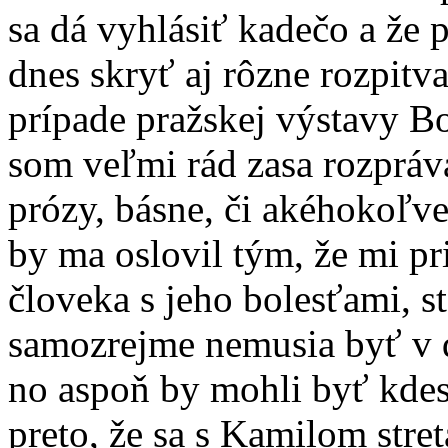
sa dá vyhlásiť kadečo a že
dnes skryť aj rôzne rozpitva
prípade pražskej výstavy Bo
som veľmi rád zasa rozpráv
prózy, básne, či akéhokoľve
by ma oslovil tým, že mi pr
človeka s jeho bolesťami, s
samozrejme nemusia byť v d
no aspoň by mohli byť kdes
preto, že sa s Kamilom str