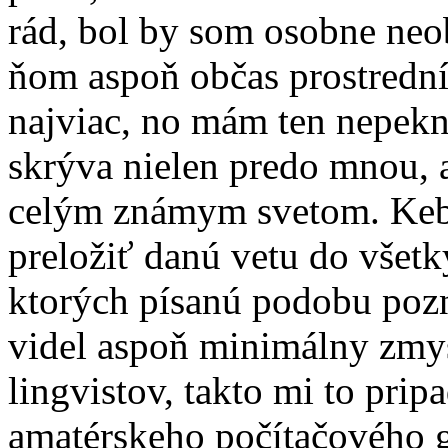
rád, bol by som osobne neo
ňom aspoň občas prostrední
najviac, no mám ten nepekný
skrýva nielen predo mnou, a
celým známym svetom. Keby
preložiť danú vetu do všet
ktorých písanú podobu pozn
videl aspoň minimálny zmys
lingvistov, takto mi to pri
amatérskeho počítačového gr