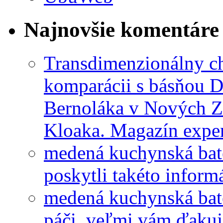
Najnovšie komentáre
Transdimenzionálny ch
komparácii s básňou D
Bernoláka v Nových 
Kloaka. Magazín exper
medená kuchynská bat
poskytli takéto informá
medená kuchynská bat
páči, veľmi vám ďakuj