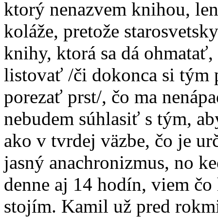
ktorý nenazvem knihou, le
koláže, pretože starosvetsk
knihy, ktorá sa dá ohmatať, 
listovať /či dokonca si tý
porezať prst/, čo ma nenáp
nebudem súhlasiť s tým, ab
ako v tvrdej väzbe, čo je ur
jasný anachronizmus, no k
denne aj 14 hodín, viem čo
stojím.
Kamil už pred rokmi 