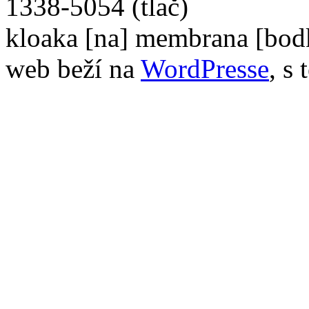
1338-5054 (tlač)
kloaka [na] membrana [bod
web beží na
WordPresse
, s