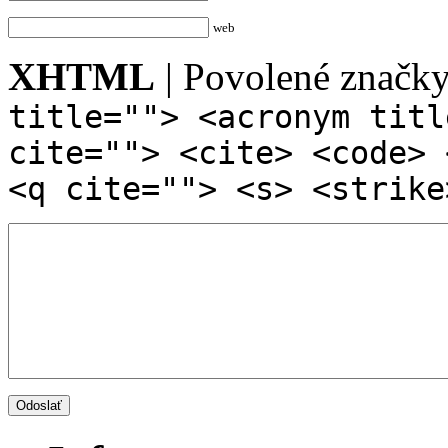
web
XHTML
| Povolené značk
title=""> <acronym titl
cite=""> <cite> <code> 
<q cite=""> <s> <strike