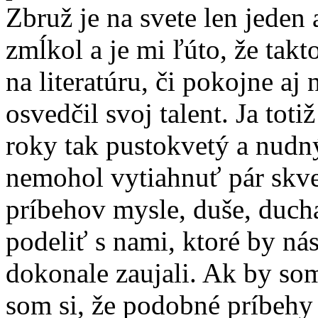
Zbruž je na svete len jeden
zmĺkol a je mi ľúto, že tak
na literatúru, či pokojne aj 
osvedčil svoj talent. Ja tot
roky tak pustokvetý a nudný
nemohol vytiahnuť pár skv
príbehov mysle, duše, ducha
podeliť s nami, ktoré by nás
dokonale zaujali. Ak by so
som si, že podobné príbehy