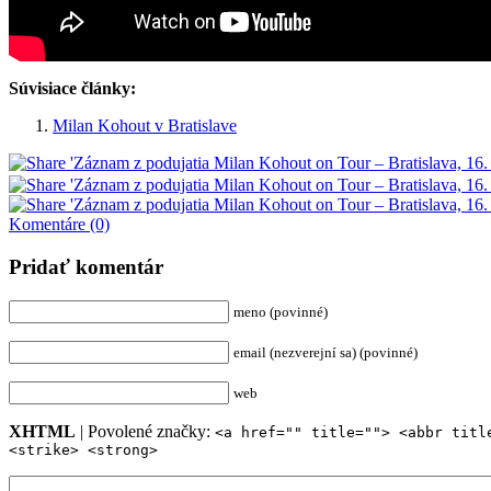
Súvisiace články:
Milan Kohout v Bratislave
Komentáre (0)
Pridať komentár
meno (povinné)
email (nezverejní sa) (povinné)
web
XHTML
| Povolené značky:
<a href="" title=""> <abbr titl
<strike> <strong>