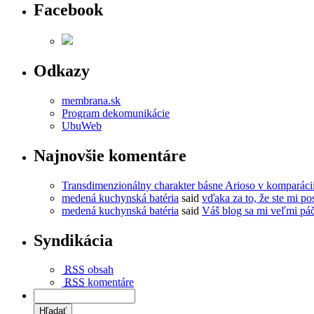
Facebook
Odkazy
membrana.sk
Program dekomunikácie
UbuWeb
Najnovšie komentáre
Transdimenzionálny charakter básne Arioso v komparác
medená kuchynská batéria
said
vďaka za to, že ste mi pos
medená kuchynská batéria
said
Váš blog sa mi veľmi páč
Syndikácia
RSS
obsah
RSS
komentáre