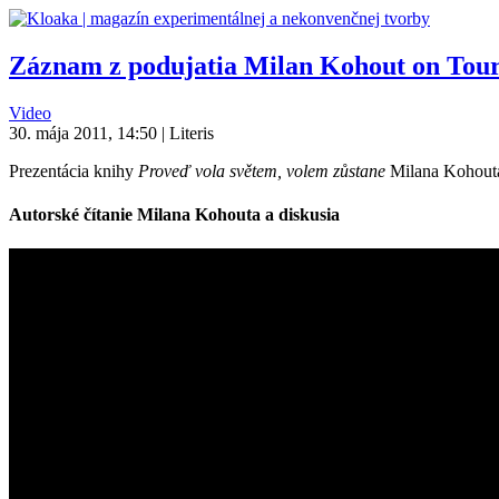
Záznam z podujatia Milan Kohout on Tour –
Video
30. mája 2011, 14:50 | Literis
Prezentácia knihy
Proveď vola světem, volem zůstane
Milana Kohouta
Autorské čítanie Milana Kohouta a diskusia