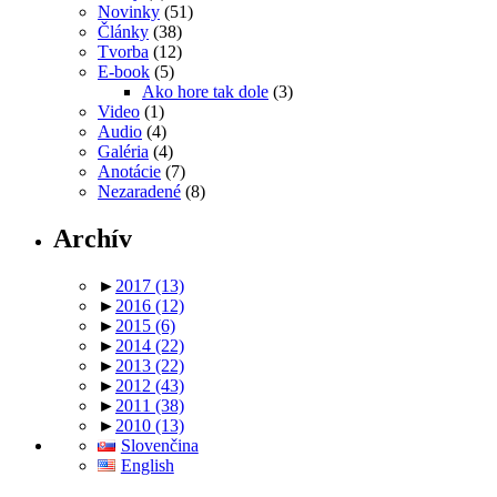
Novinky
(51)
Články
(38)
Tvorba
(12)
E-book
(5)
Ako hore tak dole
(3)
Video
(1)
Audio
(4)
Galéria
(4)
Anotácie
(7)
Nezaradené
(8)
Archív
►
2017
(13)
►
2016
(12)
►
2015
(6)
►
2014
(22)
►
2013
(22)
►
2012
(43)
►
2011
(38)
►
2010
(13)
Slovenčina
English