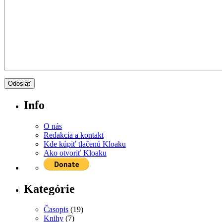
Info
O nás
Redakcia a kontakt
Kde kúpiť tlačenú Kloaku
Ako otvoriť Kloaku
Kategórie
Časopis
(19)
Knihy
(7)