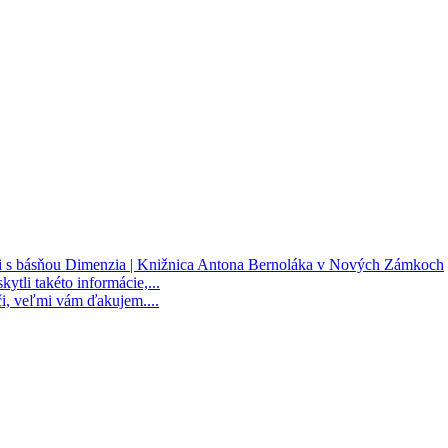
ii s básňou Dimenzia | Knižnica Antona Bernoláka v Nových Zámkoch
kytli takéto informácie,...
i, veľmi vám ďakujem....