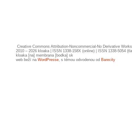
Creative Commons Attribution-Noncommercial-No Derivative Works
2010 – 2026 kloaka | ISSN 1338-158X (online) | ISSN 1338-5054 (tl
kloaka [na] membrana [bodka] sk
web beží na
WordPresse
, s témou odvodenou od
Barecity