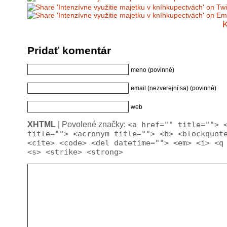
K
Pridať komentár
meno (povinné)
email (nezverejní sa) (povinné)
web
XHTML
| Povolené značky:
<a href="" title=""> 
title=""> <acronym title=""> <b> <blockquot
<cite> <code> <del datetime=""> <em> <i> <q
<s> <strike> <strong>