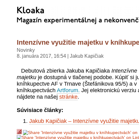
Intenzívne využitie majetku v kníhkup
Novinky
8. januára 2017, 16:54 | Jakub Kapičiak
Debutová zbierka Jakuba Kapičiaka
Intenzívne 
majetku
je dostupná v tlačenej podobe. Kúpiť si 
kníhkupectve AF v Trnave (Štefánikova 95/5) a v
kníhkupectvách
Artforum.
Jej elektronickú verziu 
nájdete na našej
stránke
.
Súvisiace články:
Jakub Kapičiak – Intenzívne využitie majetk