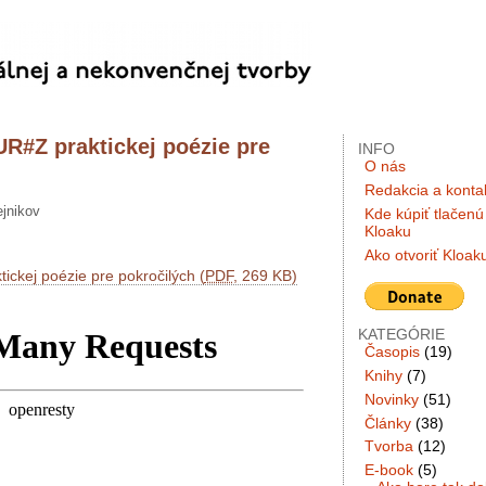
UR#Z praktickej poézie pre
INFO
O nás
Redakcia a konta
ejnikov
Kde kúpiť tlačenú
Kloaku
Ako otvoriť Kloak
ickej poézie pre pokročilých (
PDF
, 269 KB)
KATEGÓRIE
Časopis
(19)
Knihy
(7)
Novinky
(51)
Články
(38)
Tvorba
(12)
E-book
(5)