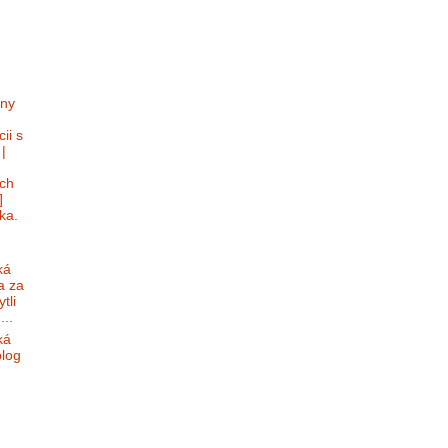
lny
ii s
|
ch
]
ka.
ká
a za
tli
...
ká
blog