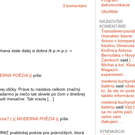
Program
dekomunikácie
3 komentáre
UbuWeb
NAJNOVŠIE
KOMENTÁRE
Transdimenzioná
charakter básne
Arioso v komparác
básňou Dimenzia 
Knižnica Antona
ana stale dalej si dobra /k.p.m.p.z. =
Bernoláka v Nový
Zámkoch
said
[…
Michal a kol. Kloa
Magazín
experiment...
DERNÁ POÉZIA )(
píše:
medená kuchyns
batéria
said
vďak
ej uličky. Práve tu nastáva celkom značný
to, že ste mi posky
zadarmo je niečo tak skvelé po čom v dnešnej
takéto informácie,
ľudí mesačne. Tak vravia […]
medená kuchyns
batéria
said
Váš 
sa mi veľmi páči,
veľmi vám
oézia? | )( MODERNÁ POÉZIA )(
píše:
ďakujem....
SYNDIKÁCIA
UR#Z praktickej poézie pre pokročilých, ktorá