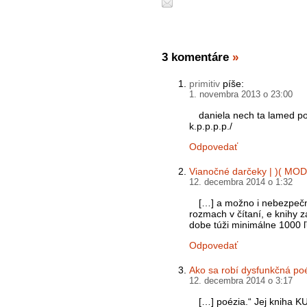
3 komentáre
»
primitiv
píše:
1. novembra 2013 o 23:00
daniela nech ta lamed poh
k.p.p.p.p./
Odpovedať
Vianočné darčeky | )( MO
12. decembra 2014 o 1:32
[…] a možno i nebezpečn
rozmach v čítaní, e knihy 
dobe túži minimálne 1000 
Odpovedať
Ako sa robí dysfunkčná p
12. decembra 2014 o 3:17
[…] poézia.“ Jej kniha K