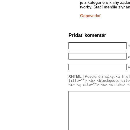
je z kategórie e knihy zad
tvorby. Stačí menšie zlyha
Odpovedať
Pridať komentár
m
e
w
XHTML
| Povolené značky:
<a hre
title=""> <b> <blockquote cite
<i> <q cite=""> <s> <strike> <