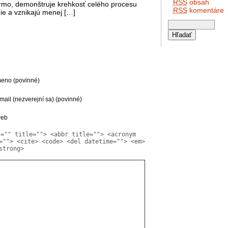
RSS
obsah
armo, demonštruje krehkosť celého procesu
RSS
komentáre
nie a vznikajú menej […]
eno (povinné)
mail (nezverejní sa) (povinné)
eb
f="" title=""> <abbr title=""> <acronym
=""> <cite> <code> <del datetime=""> <em>
strong>