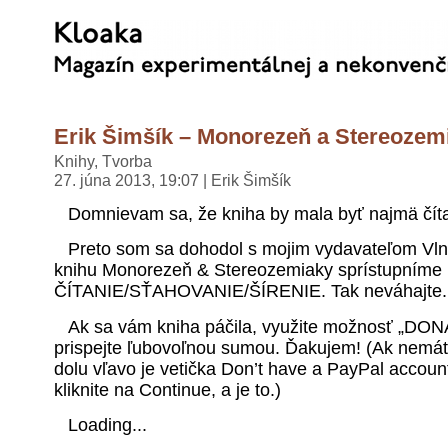
Erik Šimšík – Monorezeň a Stereozem
Knihy
,
Tvorba
27. júna 2013, 19:07 | Erik Šimšík
Domnievam sa, že kniha by mala byť najmä čít
Preto som sa dohodol s mojim vydavateľom Vln
knihu Monorezeň & Stereozemiaky sprístupním
ČÍTANIE/SŤAHOVANIE/ŠÍRENIE. Tak neváhajte.
Ak sa vám kniha páčila, využite možnosť „DON
prispejte ľubovoľnou sumou. Ďakujem! (Ak nemát
dolu vľavo je vetička Don’t have a PayPal account
kliknite na Continue, a je to.)
Loading...