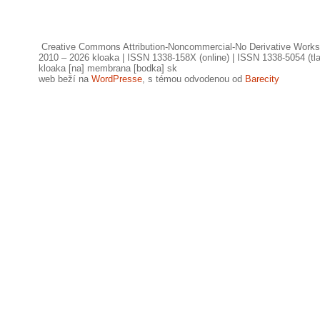
Creative Commons Attribution-Noncommercial-No Derivative Works
2010 – 2026 kloaka | ISSN 1338-158X (online) | ISSN 1338-5054 (tl
kloaka [na] membrana [bodka] sk
web beží na
WordPresse
, s témou odvodenou od
Barecity