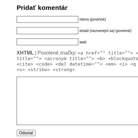
Pridať komentár
meno (povinné)
email (nezverejní sa) (povinné)
web
XHTML
| Povolené značky:
<a href="" title=""> 
title=""> <acronym title=""> <b> <blockquot
<cite> <code> <del datetime=""> <em> <i> <q
<s> <strike> <strong>