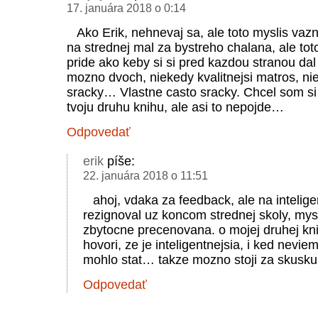
17. januára 2018 o 0:14
Ako Erik, nehnevaj sa, ale toto myslis vaz
na strednej mal za bystreho chalana, ale to
pride ako keby si si pred kazdou stranou dal 
mozno dvoch, niekedy kvalitnejsi matros, ni
sracky… Vlastne casto sracky. Chcel som si 
tvoju druhu knihu, ale asi to nepojde…
Odpovedať
erik
píše:
22. januára 2018 o 11:51
ahoj, vdaka za feedback, ale na intelig
rezignoval uz koncom strednej skoly, mysl
zbytocne precenovana. o mojej druhej kn
hovori, ze je inteligentnejsia, i ked nevie
mohlo stat… takze mozno stoji za skusku
Odpovedať