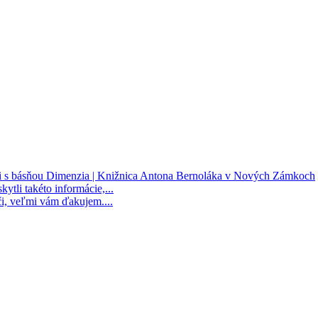
ii s básňou Dimenzia | Knižnica Antona Bernoláka v Nových Zámkoch
kytli takéto informácie,...
i, veľmi vám ďakujem....