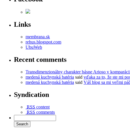
Links
membrana.sk
rehus.blogspot.com
UbuWeb
Recent comments
Transdimenzionálny charakter básne Arioso v komparác
medená kuchynská batéria
said
vďaka za to, že ste mi pos
medená kuchynská batéria
said
Váš blog sa mi veľmi páč
Syndication
RSS
content
RSS
comments