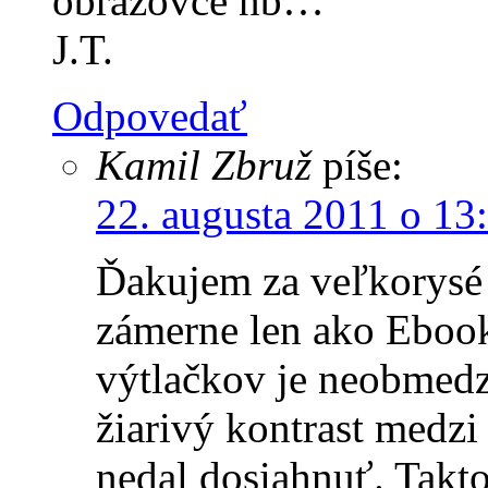
obrazovce nb…
J.T.
Odpovedať
Kamil Zbruž
píše:
22. augusta 2011 o 13
Ďakujem za veľkorysé 
zámerne len ako Ebook
výtlačkov je neobmedz
žiarivý kontrast medzi
nedal dosiahnuť. Takto