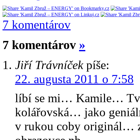
7 komentárov
7 komentárov
»
Jiří Trávníček
píše:
22. augusta 2011 o 7:58
líbí se mi… Kamile… Tv
kolářovská… jako geniáln
v rukou coby originál… 