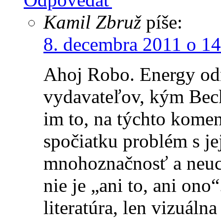
Kamil Zbruž
píše:
8. decembra 2011 o 14
Ahoj Robo. Energy odm
vydavateľov, kým Beck
im to, na týchto komen
spočiatku problém s je
mnohoznačnosť a neuch
nie je „ani to, ani ono
literatúra, len vizuáln