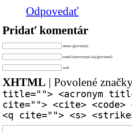
Odpovedať
Pridať komentár
meno (povinné)
email (nezverejní sa) (povinné)
web
XHTML
| Povolené značk
title=""> <acronym titl
cite=""> <cite> <code> 
<q cite=""> <s> <strike