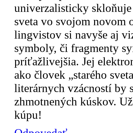
univerzalisticky skloňuj
sveta vo svojom novom o
lingvistov si navyše aj v
symboly, či fragmenty sy
príťažlivejšia. Jej elektr
ako človek „starého sveta“
literárnych vzácností by 
zhmotnených kúskov. Už 
kúpu!
Odpovedať