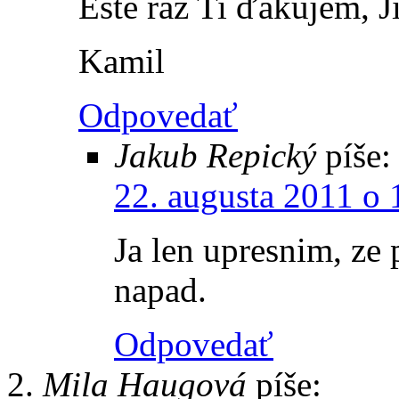
Ešte raz Ti ďakujem, J
Kamil
Odpovedať
Jakub Repický
píše:
22. augusta 2011 o 
Ja len upresnim, ze
napad.
Odpovedať
Mila Haugová
píše: